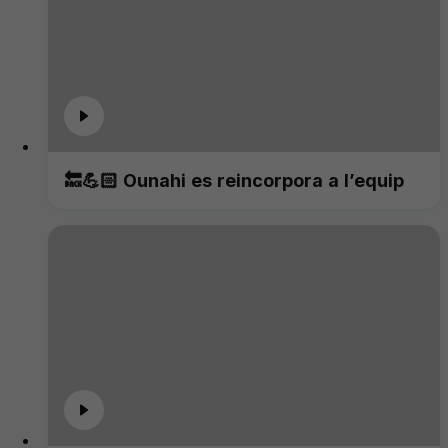
🔙💪🏻 Ounahi es reincorpora a l’equip