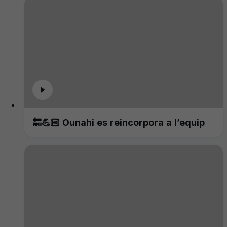
🔙💪🏻 Ounahi es reincorpora a l’equip