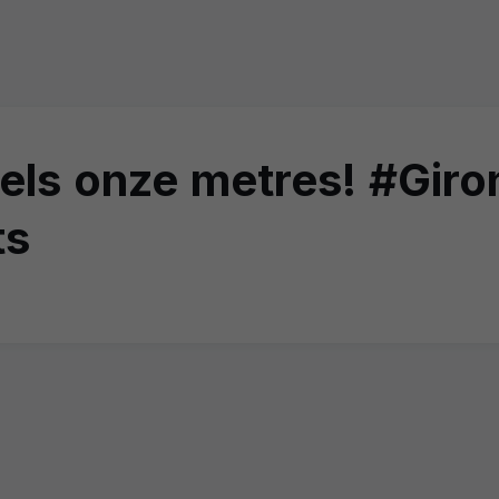
s dels onze metres! #Gi
ts