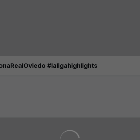
ronaRealOviedo #laligahighlights