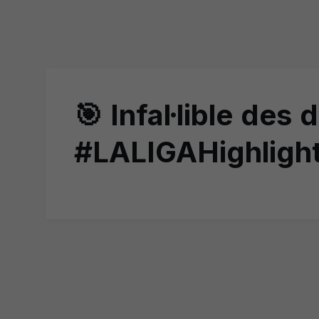
🎯 Infal·lible de
#LALIGAHighligh