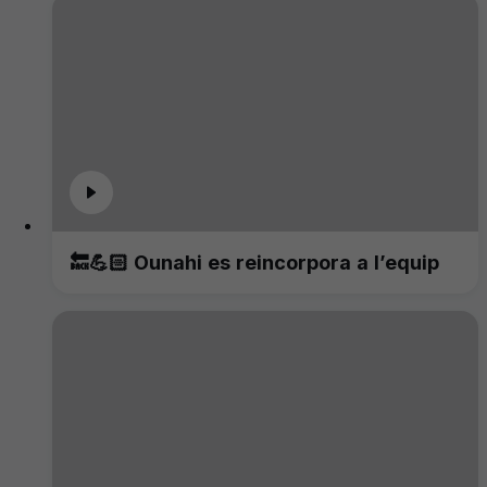
🔙💪🏻 Ounahi es reincorpora a l’equip