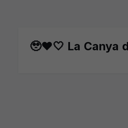
🥹❤️🤍 La Canya d