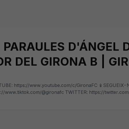
ES PARAULES D'ÁNGEL
 DEL GIRONA B | GI
OUTUBE: https://www.youtube.com/c/GironaFC 📱SEGUEI
s://www.tiktok.com/@gironafc TWITTER: https://twitter.com