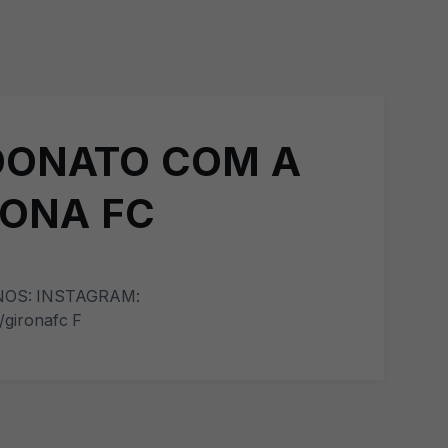
 DONATO COM A
RONA FC
X-NOS: INSTAGRAM:
/gironafc F