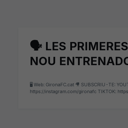
🗣️ LES PRIMER
NOU ENTRENADOR
🖥️ Web: GironaFC.cat 🎥 SUBSCRIU-TE: Y
https://instagram.com/gironafc TIKTOK: http