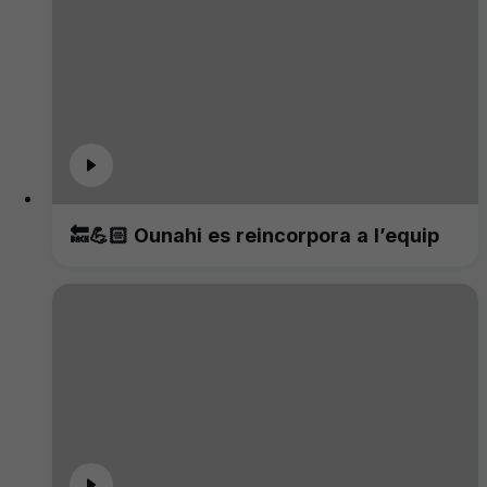
🔙💪🏻 Ounahi es reincorpora a l’equip