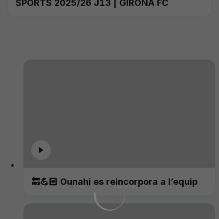
SPORTS 2025/26 J13 | GIRONA FC
🔙💪🏻 Ounahi es reincorpora a l’equip