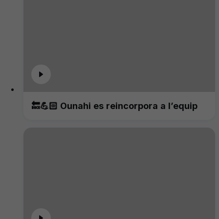
🔙💪🏻 Ounahi es reincorpora a l’equip