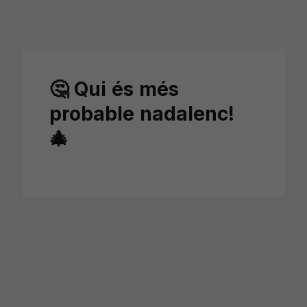
Skip to main content
🤔 Qui és més
probable nadalenc!
🎄