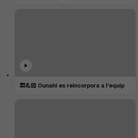
🔙💪🏻 Ounahi es reincorpora a l’equip