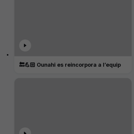
🔙💪🏻 Ounahi es reincorpora a l’equip