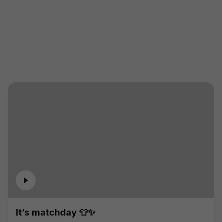
It’s matchday 👕✨