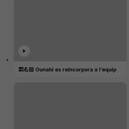
🔙💪🏻 Ounahi es reincorpora a l’equip