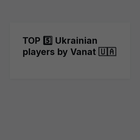
Skip to main content
TOP 5️⃣ Ukrainian
players by Vanat 🇺🇦