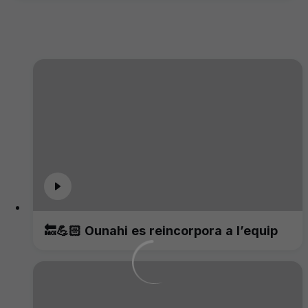
🔙💪🏻 Ounahi es reincorpora a l’equip