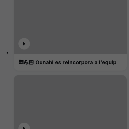
🔙💪🏻 Ounahi es reincorpora a l’equip