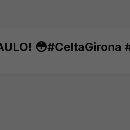
LO! 😳#CeltaGirona #l