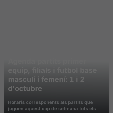
Skip to main content
Agenda partits primer
equip, filials i futbol base
masculí i femení: 1 i 2
d'octubre
Horaris corresponents als partits que
juguen aquest cap de setmana tots els