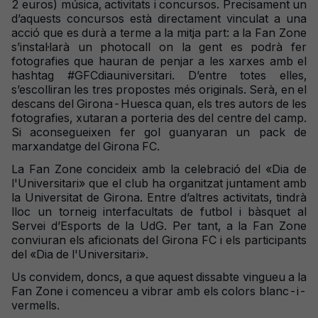
2 euros) música, activitats i concursos. Precisament un
d’aquests concursos està directament vinculat a una
acció que es durà a terme a la mitja part: a la Fan Zone
s’instal·larà un photocall on la gent es podrà fer
fotografies que hauran de penjar a les xarxes amb el
hashtag #GFCdiauniversitari. D’entre totes elles,
s’escolliran les tres propostes més originals. Serà, en el
descans del Girona-Huesca quan, els tres autors de les
fotografies, xutaran a porteria des del centre del camp.
Si aconsegueixen fer gol guanyaran un pack de
marxandatge del Girona FC.
La Fan Zone concideix amb la celebració del «Dia de
l'Universitari» que el club ha organitzat juntament amb
la Universitat de Girona. Entre d’altres activitats, tindrà
lloc un torneig interfacultats de futbol i bàsquet al
Servei d’Esports de la UdG.
Per tant, a la Fan Zone
conviuran els aficionats del Girona FC i els participants
del «Dia de l'Universitari».
Us convidem, doncs, a que aquest dissabte vingueu a la
Fan Zone i comenceu a vibrar amb els colors blanc-i-
vermells.