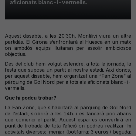
aficionats blanc-i-vermells.
Aquest dissabte, a les 20:30h. Montilivi viurà un altre
partidàs. El Girona s’enfrontarà al Huesca en un matx
on ambdós equips lluitaran per assolir ambiciosos
objectius.
Des del club hem volgut estendre, a tota la jornada, la
festa que suposa un partit al nostre estadi. Així doncs,
per aquest dissabte, hem organitzat una “Fan Zone” al
pàrquing de Gol Nord per a tots els aficionats blanc-i-
vermells.
Que hi podeu trobar?
La Fan Zone, que s’habilitarà al pàrquing de Gol Nord
de l’estadi, s’obrirà a les 14h. i es tancarà poc abans
que comenci el partit. Aquest espai es convertirà en
punt de trobada de tota l’afició on podreu realitzar-hi
activitats diverses: menjar (botifarra: 3 euros / beguda: