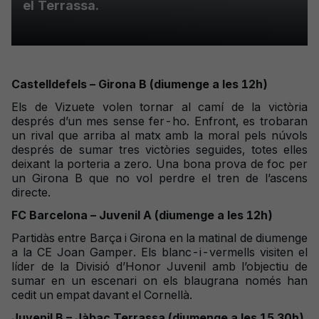
el Terrassa.
Castelldefels – Girona B (diumenge a les 12h)
Els de Vizuete volen tornar al camí de la victòria
després d’un mes sense fer-ho. Enfront, es trobaran
un rival que arriba al matx amb la moral pels núvols
després de sumar tres victòries seguides, totes elles
deixant la porteria a zero. Una bona prova de foc per
un Girona B que no vol perdre el tren de l’ascens
directe.
FC Barcelona – Juvenil A (diumenge a les 12h)
Partidàs entre Barça i Girona en la matinal de diumenge
a la CE Joan Gamper. Els blanc-i-vermells visiten el
líder de la Divisió d’Honor Juvenil amb l’objectiu de
sumar en un escenari on els blaugrana només han
cedit un empat davant el Cornellà.
Juvenil B – Jàbac Terrassa (diumenge a les 15.30h)