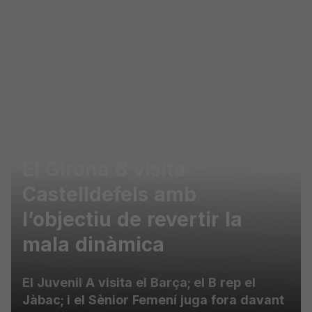
Skip to main content
El Girona B visita
Castelldefels amb
l’objectiu de revertir la
mala dinàmica
El Juvenil A visita el Barça; el B rep el
Jàbac; i el Sènior Femení juga fora davant