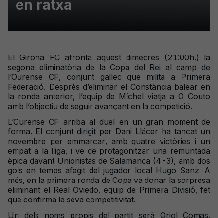
en ratxa
El Girona FC afronta aquest dimecres (21:00h.) la
segona eliminatòria de la Copa del Rei al camp de
l’Ourense CF, conjunt gallec que milita a Primera
Federació. Després d’eliminar el Constància balear en
la ronda anterior, l’equip de Míchel viatja a O Couto
amb l’objectiu de seguir avançant en la competició.
L’Ourense CF arriba al duel en un gran moment de
forma. El conjunt dirigit per Dani Llácer ha tancat un
novembre per emmarcar, amb quatre victòries i un
empat a la lliga, i ve de protagonitzar una remuntada
èpica davant Unionistas de Salamanca (4-3), amb dos
gols en temps afegit del jugador local Hugo Sanz. A
més, en la primera ronda de Copa va donar la sorpresa
eliminant el Real Oviedo, equip de Primera Divisió, fet
que confirma la seva competitivitat.
Un dels noms propis del partit serà Oriol Comas,