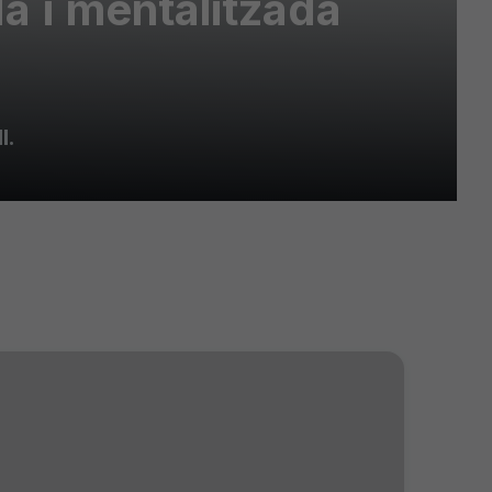
da i mentalitzada
l.