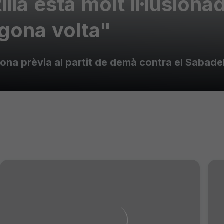
illa està molt il·lusiona
gona volta"
na prèvia al partit de demà contra el Sabadel