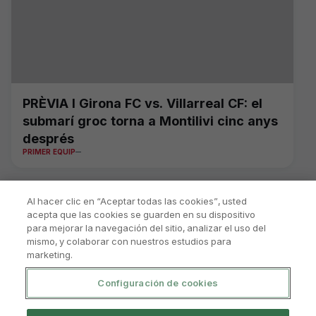
PRÈVIA I Girona FC vs. Villarreal CF: el
submarí groc torna a Montilivi cinc anys
després
PRIMER EQUIP
Al hacer clic en “Aceptar todas las cookies”, usted
acepta que las cookies se guarden en su dispositivo
para mejorar la navegación del sitio, analizar el uso del
mismo, y colaborar con nuestros estudios para
marketing.
Configuración de cookies
Política De Privacitat