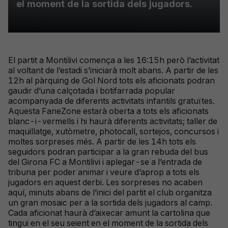
el moment de la sortida dels jugadors.
El partit a Montilivi comença a les 16:15h però l’activitat
al voltant de l’estadi s’iniciarà molt abans. A partir de les
12h al pàrquing de Gol Nord tots els aficionats podran
gaudir d’una calçotada i botifarrada popular
acompanyada de diferents activitats infantils gratuïtes.
Aquesta FaneZone estarà oberta a tots els aficionats
blanc-i-vermells i hi haurà diferents activitats; taller de
maquillatge, xutòmetre, photocall, sortejos, concursos i
moltes sorpreses més. A partir de les 14h tots els
seguidors podran participar a la gran rebuda del bus
del Girona FC a Montilivi i aplegar-se a l’entrada de
tribuna per poder animar i veure d’aprop a tots els
jugadors en aquest derbi. Les sorpreses no acaben
aquí, minuts abans de l’inici del partit el club organitza
un gran mosaic per a la sortida dels jugadors al camp.
Cada aficionat haurà d’aixecar amunt la cartolina que
tingui en el seu seient en el moment de la sortida dels