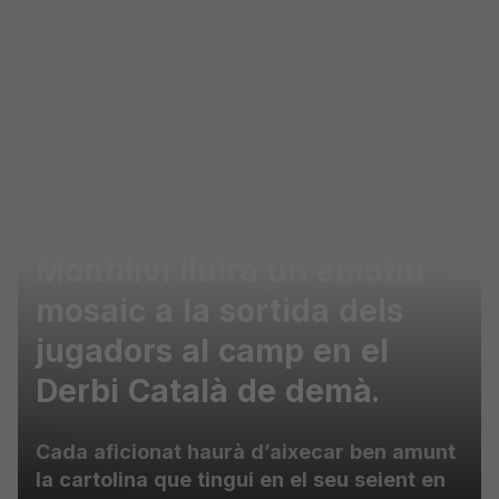
Skip to main content
Montilivi lluirà un emotiu
mosaic a la sortida dels
jugadors al camp en el
Derbi Català de demà.
Cada aficionat haurà d’aixecar ben amunt
la cartolina que tingui en el seu seient en