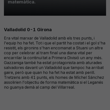
matemàtica.
Valladolid 0-1 Girona
Era vital marxar de Valladolid amb els tres punts, i
l'equip ho ha fet. Tot i que el partit ha costat i el gol s'ha
resistit, els gironins s'han encomanat a Stuani un altre
cop per celebrar al tram final una diana vital per
encarrilar la continuïtat a Primera Divisió un any més.
Gazzaniga també ha estat protagonista amb aturades
salvadores davant un Valladolid que tampoc ha arribat
gaire, però que quan ho ha fet ha estat amb perill.
Tretzens amb 41 punts, els homes de Míchel Sánchez
assolirien l'objectiu de forma matemàtica si el Leganés
no guanya demà al camp del Villarreal.