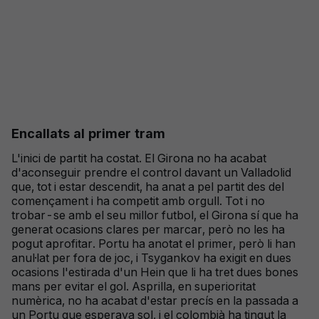
Encallats al primer tram
L'inici de partit ha costat. El Girona no ha acabat
d'aconseguir prendre el control davant un Valladolid
que, tot i estar descendit, ha anat a pel partit des del
començament i ha competit amb orgull. Tot i no
trobar-se amb el seu millor futbol, el Girona sí que ha
generat ocasions clares per marcar, però no les ha
pogut aprofitar. Portu ha anotat el primer, però li han
anul·lat per fora de joc, i Tsygankov ha exigit en dues
ocasions l'estirada d'un Hein que li ha tret dues bones
mans per evitar el gol. Asprilla, en superioritat
numèrica, no ha acabat d'estar precís en la passada a
un Portu que esperava sol, i el colombià ha tingut la