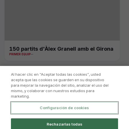
150 partits d'Àlex Granell amb el Girona
PRIMER EQUIP
Al hacer clic en “Aceptar todas las cookies”, usted
acepta que las cookies se guarden en su dispositivo
para mejorar la navegación del sitio, analizar el uso del
mismo, y colaborar con nuestros estudios para
marketing.
Configuración de cookies
Política De Privacitat
Avís Legal I Condicions D'Ús
Rechazarlas todas
Política De Cookies