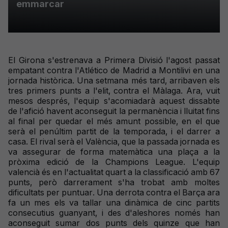
emmarcar
El Girona s'estrenava a Primera Divisió l'agost passat
empatant contra l'Atlético de Madrid a Montilivi en una
jornada històrica. Una setmana més tard, arribaven els
tres primers punts a l'elit, contra el Màlaga. Ara, vuit
mesos després, l'equip s'acomiadarà aquest dissabte
de l'afició havent aconseguit la permanència i lluitat fins
al final per quedar el més amunt possible, en el que
serà el penúltim partit de la temporada, i el darrer a
casa. El rival serà el València, que la passada jornada es
va assegurar de forma matemàtica una plaça a la
pròxima edició de la Champions League. L'equip
valencià és en l'actualitat quart a la classificació amb 67
punts, però darrerament s'ha trobat amb moltes
dificultats per puntuar. Una derrota contra el Barça ara
fa un mes els va tallar una dinàmica de cinc partits
consecutius guanyant, i des d'aleshores només han
aconseguit sumar dos punts dels quinze que han