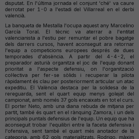
disputat. En l'última jornada el conjunt 'ché' va caure
derrotat per 1-0 a l'estadi del Villarreal en el derbi
valencià.
La banqueta de Mestalla l'ocupa aquest any Marcelino
García Toral. El tècnic va aterrar a l'entitat
valencianista a l'estiu per remuntar el pobre bagatge
dels darrers cursos, havent aconseguit ara retornar
l'equip a competicions europees després de dues
temporades d'absència. A partir del 4-4-2, el
preparador asturià organitza el joc de l'equip donant
prioritat a l'aspecte defensiu, on l'organització
col·lectiva per fer-se sòlids i recuperar la pilota
ràpidament és clau per posteriorment articular un atac
expeditiu. El València destaca per la solidesa de la
rereguarda, sent el quart equip menys golejat del
campionat, amb només 37 gols encaixats en tot el curs.
El porter Neto, amb una diana rebuda de mitjana per
partit, també és quart en el rànquing Zamora, i un dels
principals puntals defensius de l'equip. Un equip que ha
aconseguit trobar l'equilibri entre la faceta defensiva i
l'ofensiva, sent també el quart més anotador de la
categoria, amb 62 gols materialitzats. Rodrigo, màxim