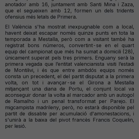
anotador amb 16, juntament amb Santi Mina i Zaza,
que el segueixen amb 12, formen un dels tridents
ofensius més letals de Primera.
El València s'ha mostrat inexpugnable com a local,
havent deixat escapar només quinze punts en tota la
temporada a Mestalla, però com a visitant també ha
registrat bons números, convertint-se en el quart
equip del campionat que més ha sumat a domicili (28),
únicament superat pels tres primers. Enguany serà la
primera vegada que l’entitat valencianista visiti l’estadi
de Montilivi, i és que entre ambdós equips només
consta un precedent, el del partit disputat a la primera
volta, on tot i avançar-se el Girona a Mestalla
mitjançant una diana de Portu, el conjunt local va
aconseguir donar la volta al marcador amb un autogol
de Ramalho i un penal transformat per Parejo. El
migcampista madrileny, però, no estarà disponible pel
partit de dissabte per acumulació d'amonestacions, i
s'unirà a la baixa del pivot francès Francis Coquelin,
per lesió.