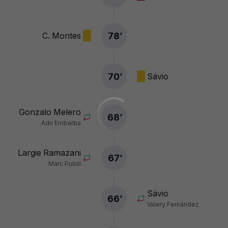
78
’
C. Montes
70
’
Sávio
Gonzalo Melero
68
’
Adri Embarba
Largie Ramazani
67
’
Marc Pubill
Sávio
66
’
Valery Fernández