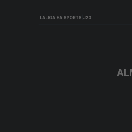
LALIGA EA SPORTS
|
J20
|
Girona FC
-
UD Almería
|
LALIGA EA SPORTS
J20
AL