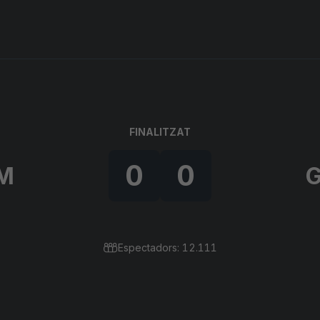
FINALITZAT
0
0
M
G
Espectadors: 12.111