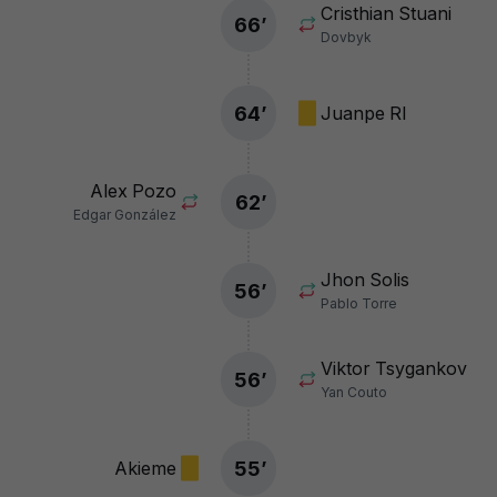
Cristhian Stuani
66
’
Dovbyk
64
’
Juanpe Rl
Alex Pozo
62
’
Edgar González
Jhon Solis
56
’
Pablo Torre
Viktor Tsygankov
56
’
Yan Couto
55
’
Akieme