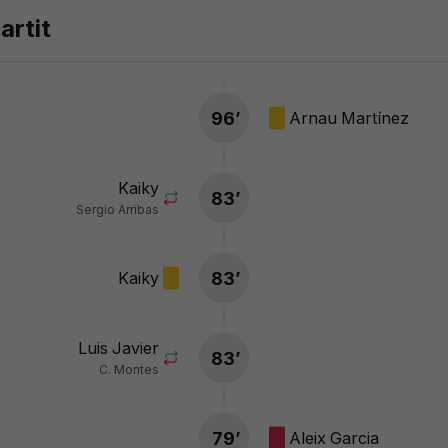
artit
96
’
Arnau Martínez
Kaiky
83
’
Sergio Arribas
83
’
Kaiky
Luis Javier
83
’
C. Montes
79
’
Aleix Garcia