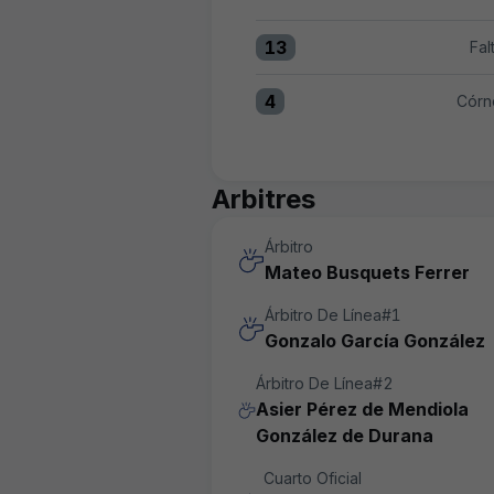
Passades totals:UD Almería
13
Fal
Faltes:UD Almería 13 versus
4
Córn
Córners:UD Almería 4 versu
Arbitres
Árbitro
Mateo Busquets Ferrer
Árbitro De Línea#1
Gonzalo García González
Árbitro De Línea#2
Asier Pérez de Mendiola
González de Durana
Cuarto Oficial