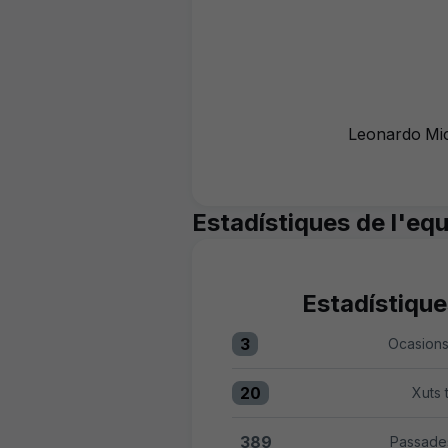
Leonardo Mica
Estadístiques de l'equ
Estadístique
3
Ocasions
Ocasions clares:UD Almería 
20
Xuts 
Xuts totals:UD Almería 20 v
389
Passades