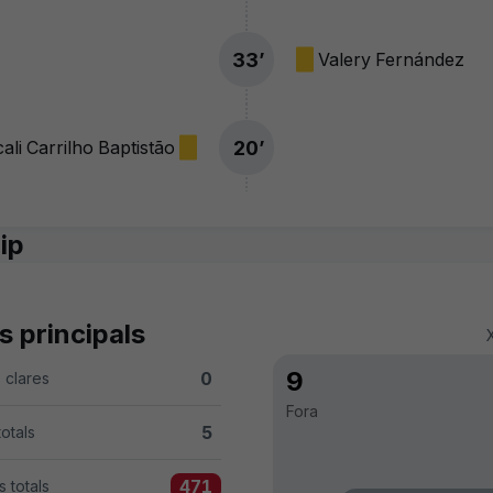
33
’
Valery Fernández
20
’
li Carrilho Baptistão
ip
s principals
9
0
 clares
3 versus Girona FC 0
Fora
5
totals
ersus Girona FC 5
471
 totals