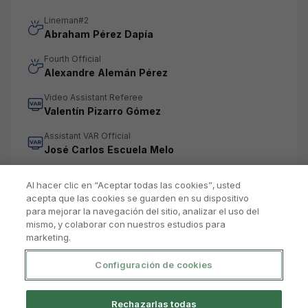
Lineman#2
Abraham Pérez Dapía
Fourth Official
Alexandre Alemán Pérez
Video Assistant Referee
Valentín Pizarro Gómez
Assistant VAR Official
José Carlos Escuela Melo
Al hacer clic en “Aceptar todas las cookies”, usted
acepta que las cookies se guarden en su dispositivo
para mejorar la navegación del sitio, analizar el uso del
mismo, y colaborar con nuestros estudios para
marketing.
Configuración de cookies
Rechazarlas todas