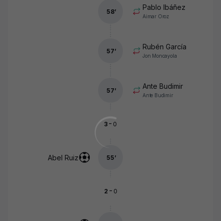
Pablo Ibáñez
58
’
Aimar Oroz
Rubén García
57
’
Jon Moncayola
Ante Budimir
57
’
Ante Budimir
-
3
0
Abel Ruiz
55
’
-
2
0