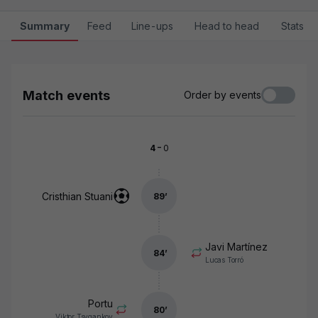
Summary
Feed
Line-ups
Head to head
Stats
Match events
Order by events
-
4
0
Cristhian Stuani
89
’
Javi Martínez
84
’
Lucas Torró
Portu
80
’
Viktor Tsygankov