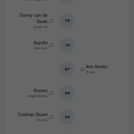
Donny van de
79
’
Beek
Bryan Gil
Asprilla
73
’
Abel Ruiz
Iker Benito
67
’
Bryan
Romeu
63
’
Yangel Herrera
Cristhian Stuani
63
’
Miovski