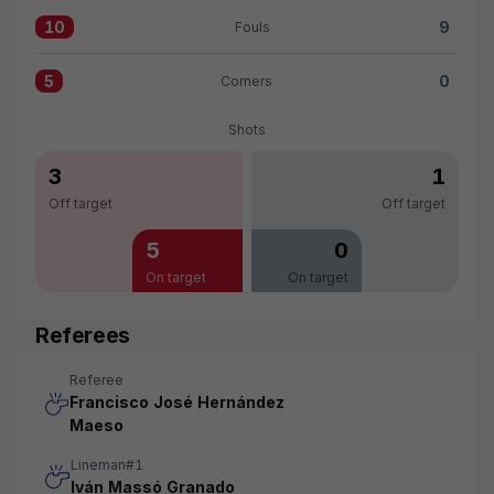
10
9
Fouls
Fouls:Girona FC 10 versus CA Osasuna 9
5
0
Corners
Corners:Girona FC 5 versus CA Osasuna 0
Shots
3
1
Off target
Off target
5
0
On target
On target
Referees
Referee
Francisco José Hernández
Maeso
Lineman#1
Iván Massó Granado