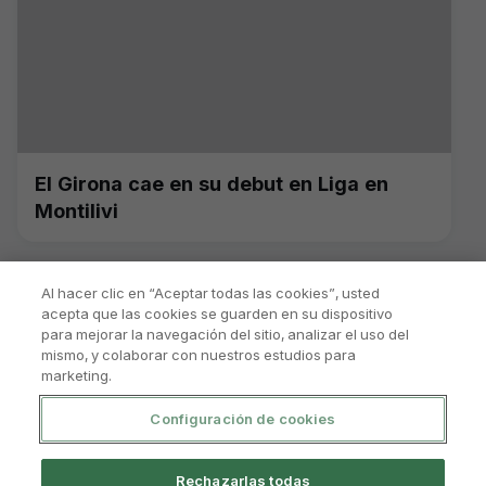
El Girona cae en su debut en Liga en
Montilivi
Al hacer clic en “Aceptar todas las cookies”, usted
acepta que las cookies se guarden en su dispositivo
para mejorar la navegación del sitio, analizar el uso del
mismo, y colaborar con nuestros estudios para
marketing.
Configuración de cookies
Política De Privacidad
Aviso Legal Y Condiciones De Uso
Rechazarlas todas