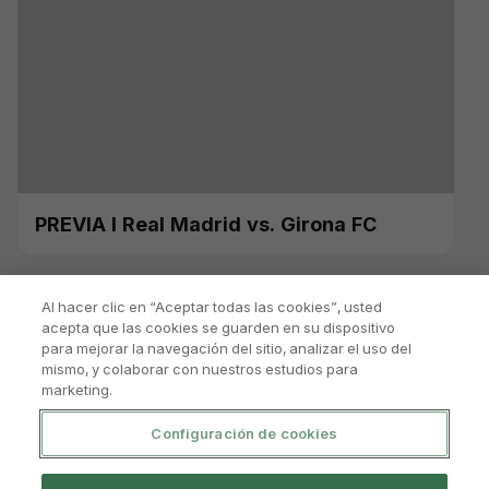
PREVIA I Real Madrid vs. Girona FC
Al hacer clic en “Aceptar todas las cookies”, usted
acepta que las cookies se guarden en su dispositivo
para mejorar la navegación del sitio, analizar el uso del
mismo, y colaborar con nuestros estudios para
marketing.
Configuración de cookies
Política De Privacidad
Aviso Legal Y Condiciones De Uso