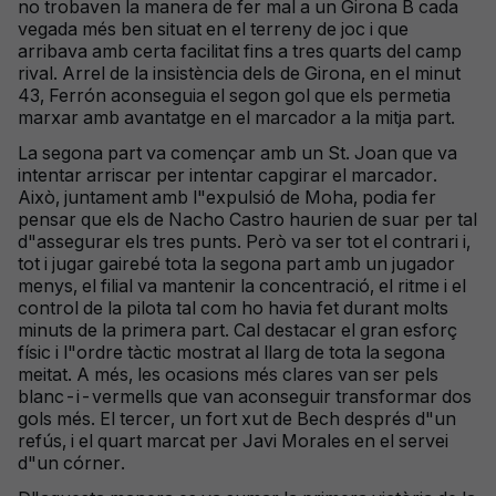
no trobaven la manera de fer mal a un Girona B cada
vegada més ben situat en el terreny de joc i que
arribava amb certa facilitat fins a tres quarts del camp
rival. Arrel de la insistència dels de Girona, en el minut
43, Ferrón aconseguia el segon gol que els permetia
marxar amb avantatge en el marcador a la mitja part.
La segona part va començar amb un St. Joan que va
intentar arriscar per intentar capgirar el marcador.
Això, juntament amb l"expulsió de Moha, podia fer
pensar que els de Nacho Castro haurien de suar per tal
d"assegurar els tres punts. Però va ser tot el contrari i,
tot i jugar gairebé tota la segona part amb un jugador
menys, el filial va mantenir la concentració, el ritme i el
control de la pilota tal com ho havia fet durant molts
minuts de la primera part. Cal destacar el gran esforç
físic i l"ordre tàctic mostrat al llarg de tota la segona
meitat. A més, les ocasions més clares van ser pels
blanc-i-vermells que van aconseguir transformar dos
gols més. El tercer, un fort xut de Bech després d"un
refús, i el quart marcat per Javi Morales en el servei
d"un córner.