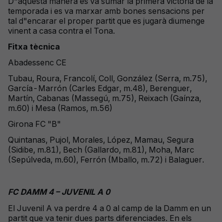
D"aquesta manera es va sumar la primera victòria de la
temporada i es va marxar amb bones sensacions per
tal d"encarar el proper partit que es jugarà diumenge
vinent a casa contra el Tona.
Fitxa tècnica
Abadessenc CE
Tubau, Roura, Francolí, Coll, González (Serra, m.75),
García-Marrón (Carles Edgar, m.48), Berenguer,
Martín, Cabanas (Massegú, m.75), Reixach (Gaínza,
m.60) i Mesa (Ramos, m.56)
Girona FC "B"
Quintanas, Pujol, Morales, López, Mamau, Segura
(Sidibe, m.81), Bech (Gallardo, m.81), Moha, Marc
(Sepúlveda, m.60), Ferrón (Mballo, m.72) i Balaguer.
FC DAMM 4 – JUVENIL A 0
El Juvenil A va perdre 4 a 0 al camp de la Damm en un
partit que va tenir dues parts diferenciades. En els