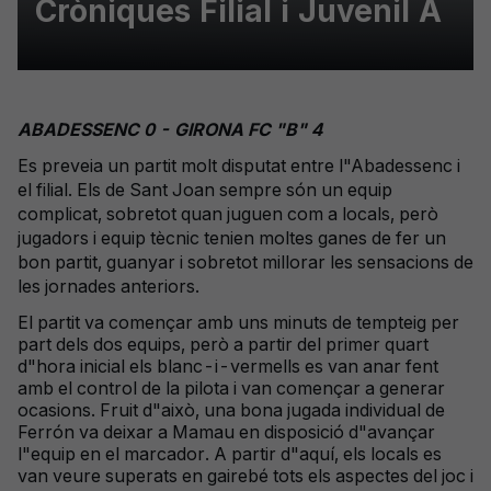
Cròniques Filial i Juvenil A
ABADESSENC 0 - GIRONA FC "B" 4
Es preveia un partit molt disputat entre l"Abadessenc i
el filial. Els de Sant Joan sempre són un equip
complicat, sobretot quan juguen com a locals, però
jugadors i equip tècnic tenien moltes ganes de fer un
bon partit, guanyar i sobretot millorar les sensacions de
les jornades anteriors.
El partit va començar amb uns minuts de tempteig per
part dels dos equips, però a partir del primer quart
d"hora inicial els blanc-i-vermells es van anar fent
amb el control de la pilota i van començar a generar
ocasions. Fruit d"això, una bona jugada individual de
Ferrón va deixar a Mamau en disposició d"avançar
l"equip en el marcador. A partir d"aquí, els locals es
van veure superats en gairebé tots els aspectes del joc i