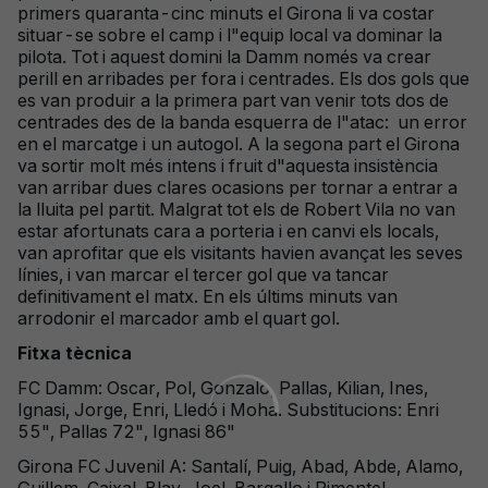
primers quaranta-cinc minuts el Girona li va costar
situar-se sobre el camp i l"equip local va dominar la
pilota. Tot i aquest domini la Damm només va crear
perill en arribades per fora i centrades. Els dos gols que
es van produir a la primera part van venir tots dos de
centrades des de la banda esquerra de l"atac: un error
en el marcatge i un autogol. A la segona part el Girona
va sortir molt més intens i fruit d"aquesta insistència
van arribar dues clares ocasions per tornar a entrar a
la lluita pel partit. Malgrat tot els de Robert Vila no van
estar afortunats cara a porteria i en canvi els locals,
van aprofitar que els visitants havien avançat les seves
línies, i van marcar el tercer gol que va tancar
definitivament el matx. En els últims minuts van
arrodonir el marcador amb el quart gol.
Fitxa tècnica
FC Damm: Oscar, Pol, Gonzalo, Pallas, Kilian, Ines,
Ignasi, Jorge, Enri, Lledó i Moha. Substitucions: Enri
55", Pallas 72", Ignasi 86"
Girona FC Juvenil A: Santalí, Puig, Abad, Abde, Alamo,