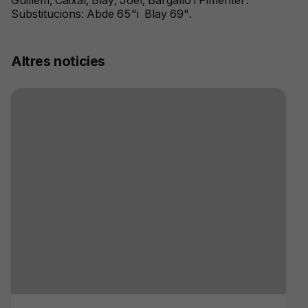
Guillem, Caixal, Blay, Joel, Bargallo i Pimentel .
Substitucions: Abde 65"i Blay 69".
Altres noticies