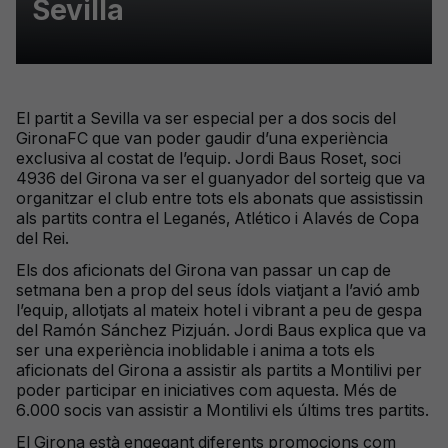
Sevilla
El partit a Sevilla va ser especial per a dos socis del
GironaFC que van poder gaudir d’una experiència
exclusiva al costat de l’equip. Jordi Baus Roset, soci
4936 del Girona va ser el guanyador del sorteig que va
organitzar el club entre tots els abonats que assistissin
als partits contra el Leganés, Atlético i Alavés de Copa
del Rei.
Els dos aficionats del Girona van passar un cap de
setmana ben a prop del seus ídols viatjant a l’avió amb
l’equip, allotjats al mateix hotel i vibrant a peu de gespa
del Ramón Sánchez Pizjuán. Jordi Baus explica que va
ser una experiència inoblidable i anima a tots els
aficionats del Girona a assistir als partits a Montilivi per
poder participar en iniciatives com aquesta. Més de
6.000 socis van assistir a Montilivi els últims tres partits.
El Girona està engegant diferents promocions com