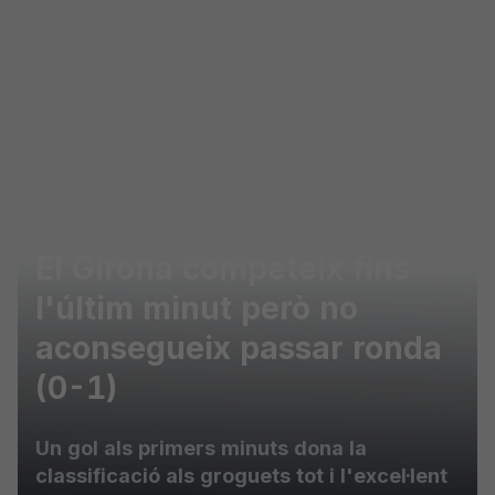
Skip to main content
El Girona competeix fins
l'últim minut però no
aconsegueix passar ronda
(0-1)
Un gol als primers minuts dona la
classificació als groguets tot i l'excel·lent