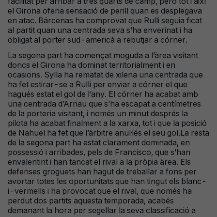
facilitat per arribar a tres quarts de camp, però tot i així
el Girona oferia sensació de perill quan es desplegava
en atac. Bárcenas ha comprovat que Rulli seguia ficat
al partit quan una centrada seva s’ha enverinat i ha
obligat al porter sud-americà a rebutjar a córner.
La segona part ha començat moguda a l’àrea visitant
doncs el Girona ha dominat territorialment i en
ocasions. Sylla ha rematat de xilena una centrada que
ha fet estirar-se a Rulli per enviar a córner el que
hagués estat el gol de l’any. El córner ha acabat amb
una centrada d’Arnau que s’ha escapat a centímetres
de la porteria visitant, i només un minut després la
pilota ha acabat finalment a la xarxa, tot i que la posició
de Nahuel ha fet que l’àrbitre anul·lés el seu gol.La resta
de la segona part ha estat clarament dominada, en
possessió i arribades, pels de Francisco, que s’han
envalentint i han tancat el rival a la pròpia àrea. Els
defenses groguets han hagut de treballar a fons per
avortar totes les oportunitats que han tingut els blanc-
i-vermells i ha provocat que el rival, que només ha
perdut dos partits aquesta temporada, acabés
demanant la hora per segellar la seva classificació a