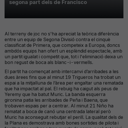
segona part dels de Francisco
Al terreny de joc no s'ha apreciat la teòrica diferència
entre un equip de Segona Divisió contra el cinquè
classificat de Primera, que competeix a Europa, doncs
ambdós equips han ofert un esplèndid espectacle, amb
un partit igualat i competit que, tot i l'eliminació deixa un
bon regust de boca als blanc-i-vermells.
El partit ha començat amb intercanvi d’arribades a les
dues àrees fins que al minut 19 Trigueros ha trobat un
espai a la mitjalluna de l’àrea per engaltar una rematada
que ha impactat al pal. El rebuig ha caigut als peus de
Yeremy que ha batut Muric. La banda esquerra
gironina patia les arribades de Peña i Baena, que
trobaven espais per a centrar. Al minut 21 Niño ha
rematat a boca de canó una centrada lateral però
Muric ha aconseguit rebutjar el perill. La qualitat dels de
la Plana es demostrava amb bones sortides de pilota i