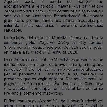
Aquesta acció, a banda de realitzar un
acompanyament psicològic i material, que permet que
infants amb dificultats puguin continuar els seus estudis
amb èxit i no abandonin l’escolarització de manera
prematura, promou també els hàbits saludables per
mitjà de tallers específics i berenars d’alimentació
saludable.
La iniciativa del club de Montilivi s’emmarca dins la
campanya global
Cityzens Giving
del City Football
Group per a la recuperació post Covid19 que va posar
en marxa la fundació CFG l’estiu de 2020.
La col·laboració del club de Montilivi, es presenta en un
moment clau, en el que es preveu un any amb grans
reptes per l’increment del nombre de famílies afectades
per la pandèmia i l’adaptació a les mesures de
prevenció que es vagin aplicant. Per aquest motiu, el
projecte de Promoció de l’Èxit Escolar de Creu Roja
s’ha adaptat i contempla fer l’activitat tant de forma
presencial com en format virtual.
El finançament del Girona FC i de la seva fundació vol
garantir aquest projecte fins al juny del 2021, amb la