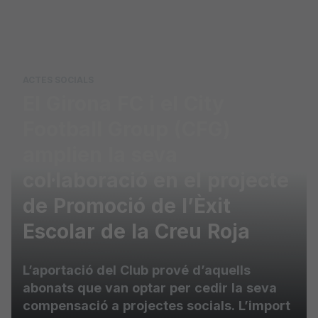
Skip to main content
ACTES SOCIALS
El Girona FC i el City
Football Group (CFG)
amplien la seva
col·laboració en el projecte
de Promoció de l’Èxit
Escolar de la Creu Roja
L’aportació del Club prové d’aquells
abonats que van optar per cedir la seva
compensació a projectes socials. L’import