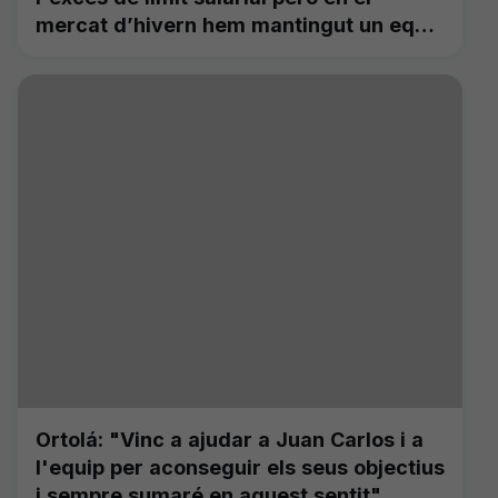
mercat d’hivern hem mantingut un equip
molt competitiu”
Ortolá: "Vinc a ajudar a Juan Carlos i a
l'equip per aconseguir els seus objectius
i sempre sumaré en aquest sentit"