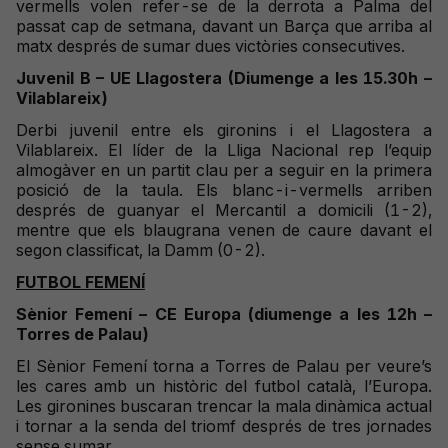
vermells volen refer-se de la derrota a Palma del
passat cap de setmana, davant un Barça que arriba al
matx després de sumar dues victòries consecutives.
Juvenil B – UE Llagostera (Diumenge a les 15.30h –
Vilablareix)
Derbi juvenil entre els gironins i el Llagostera a
Vilablareix. El líder de la Lliga Nacional rep l’equip
almogàver en un partit clau per a seguir en la primera
posició de la taula. Els blanc-i-vermells arriben
després de guanyar el Mercantil a domicili (1-2),
mentre que els blaugrana venen de caure davant el
segon classificat, la Damm (0-2).
FUTBOL FEMENÍ
Sènior Femení – CE Europa (diumenge a les 12h –
Torres de Palau)
El Sènior Femení torna a Torres de Palau per veure’s
les cares amb un històric del futbol català, l’Europa.
Les gironines buscaran trencar la mala dinàmica actual
i tornar a la senda del triomf després de tres jornades
sense sumar.