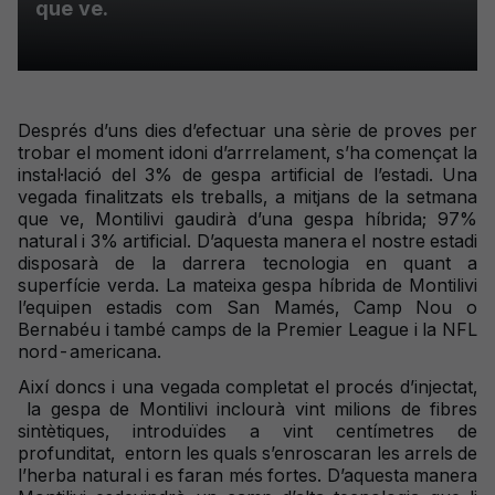
que ve.
Després d’uns dies d’efectuar una sèrie de proves per
trobar el moment idoni d’arrrelament, s’ha començat la
instal·lació del 3% de gespa artificial de l’estadi. Una
vegada finalitzats els treballs, a mitjans de la setmana
que ve, Montilivi gaudirà d’una gespa híbrida; 97%
natural i 3% artificial. D’aquesta manera el nostre estadi
disposarà de la darrera tecnologia en quant a
superfície verda. La mateixa gespa híbrida de Montilivi
l’equipen estadis com San Mamés, Camp Nou o
Bernabéu i també camps de la Premier League i la NFL
nord-americana.
Així doncs i una vegada completat el procés d’injectat,
la gespa de Montilivi inclourà vint milions de fibres
sintètiques, introduïdes a vint centímetres de
profunditat, entorn les quals s’enroscaran les arrels de
l’herba natural i es faran més fortes. D’aquesta manera