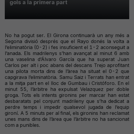
gols a la primera part
No ha pogut ser. El Girona continuarà un any més a
Segona divisió després que el Rayo donés la volta a
l’eliminatòria (0-2) i fes insuficient el 1-2 aconseguit a
l’anada. Els madrilenys s’han avançat al minut 6 amb
una vaselina d’Álvaro García que ha superat Juan
Carlos per alt i poc abans del descans Trejo aprofitant
una pilota morta dins de l’àrea ha situat el 0-2 que
capgirava l’eliminatòria. Samu Saiz i Terrats han entrat
a la mitja part en el lloc de Gumbau i Cristóforo. En el
minut 55, l’àrbitre ha expulsat Velazquez per doble
groga. Tots els intents gironins per marcar han estat
desbaratats pel conjunt madrileny que s’ha dedicat a
perdre temps i impedir qualsevol jugada de l’equip
gironí. A 5 minuts per al final, els gironins han reclamat
unes mans dins de l’àrea que l’àrbitre no ha sancionat
com a punibles.