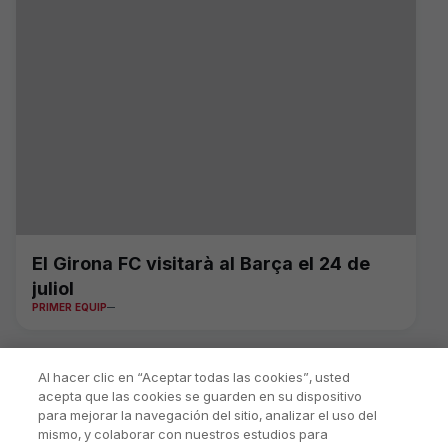
El Girona FC visitarà al Barça el 24 de
juliol
PRIMER EQUIP
Al hacer clic en “Aceptar todas las cookies”, usted
acepta que las cookies se guarden en su dispositivo
para mejorar la navegación del sitio, analizar el uso del
mismo, y colaborar con nuestros estudios para