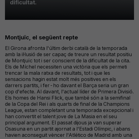
dificultat.
Montjuïc, el següent repte
El Girona afronta l'últim derbi català de la temporada
amb la il·lusió de ser capaç de treure un resultat positiu
de Montjuïc tot i ser conscient de la dificultat de la cita.
Els de Míchel necessiten una victòria que els permeti
trencar la mala ratxa de resultats, tot i que les
sensacions hagin estat molt més positives en els
darrers partits, i fer-ho davant el Barça seria un gran
cop d'efecte. Al davant, l'actual líder de Primera Divisió.
Els homes de Hansi Flick, que també són a la semifinal
de la Copa del Rei i als quarts de final de la Champions
League, estan completant una temporada excepcional i
han convertit el talent jove de La Masia en el seu
principal argument. El passat dijous ja van superar
Osasuna en un partit ajornat a l'Estadi Olímpic, i abans
havien aconseguit vèncer l'Atlético de Madrid amb una