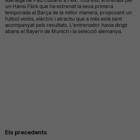
lideratge de Pau Cubarsí a l'eix. Tots ells, entrenats per
un Hansi Flick que ha estrenat la seva primera
temporada al Barça de la millor manera, proposant un
futbol vistós, elèctric i atractiu que a més està sent
acompanyat pels resultats. L'entrenador havia dirigit
abans el Bayern de Munich i la selecció alemanya.
Els precedents