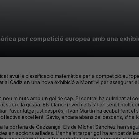
istòrica per competició europea amb una exhibic
at avui la classificació matemàtica per a competició europea i
l Cádiz en una nova exhibició a Montilivi per assegurar els t
s nou minuts amb un gol de cap. El central ha culminat al co
itat sobre la gespa. Els blanc-i-vermells s'han sentit molt c
iar l'avantatge just després, i Iván Martín ha acabat fent el
 col·lectiva excel·lent. Sávio, encara abans del descans, s'ha
ll a la porteria de Gazzaniga. Els de Míchel Sánchez han segu
ncies en accions aïllades. L'anhelat tercer gol ha arribat de le