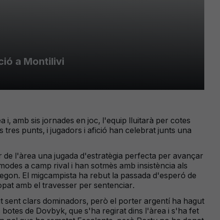
ió a Montilivi
, amb sis jornades en joc, l'equip lluitarà per cotes
res punts, i jugadors i afició han celebrat junts una
r de l'àrea una jugada d'estratègia perfecta per avançar
òmodes a camp rival i han sotmès amb insistència als
 segon. El migcampista ha rebut la passada d'esperó de
 topat amb el travesser per sentenciar.
it sent clars dominadors, però el porter argentí ha hagut
s botes de Dovbyk, que s'ha regirat dins l'àrea i s'ha fet