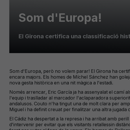
Som d'Europa!
El Girona certifica una classificació h
Som d'Europa, però no volem parar! El Girona ha certific
encara majors. Els homes de Míchel Sánchez han golejat a
nova gesta històrica en una nit màgica a l'estadi.
Només arrencar, Eric García ja ha assenyalat el camí al
l'equip i traslladar al marcador l'aclaparadora superior
andalusos. Couto n'ha tingut una de molt clara per ampl
Miguel i ha definit creuat per finalitzar una altra jugada
El Cádiz ha despertat a la represa i ha arribat amb peri
d'intervenir per evitar que els visitants retallessin distà