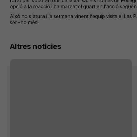
forat per xutar al fons de la xarxa. Els homes de Pelle
opció a la reacció i ha marcat el quart en l'acció següent
Això no s'atura i la setmana vinent l'equip visita el La
ser-ho més!
Altres noticies