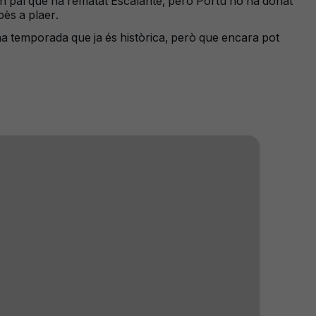
gon pal que ha rematat Escalante, però Portu no ha donat
pès a plaer.
una temporada que ja és històrica, però que encara pot