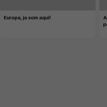
Europa, ja som aquí!
A
p