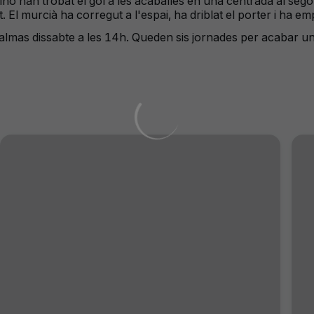
grino han trobat el gol a les acaballes en una centrada al se
. El murcià ha corregut a l'espai, ha driblat el porter i ha em
s Palmas dissabte a les 14h. Queden sis jornades per acabar 