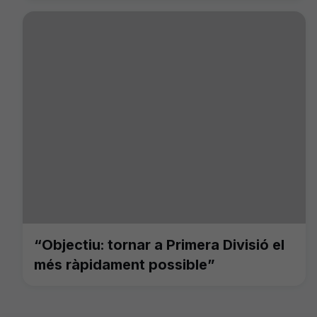
“Objectiu: tornar a Primera Divisió el
més ràpidament possible”