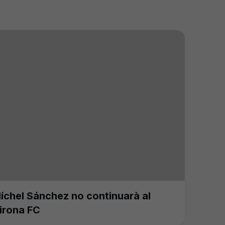
íchel Sánchez no continuarà al
irona FC