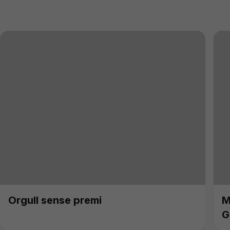
Orgull sense premi
M
G