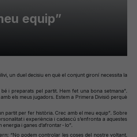
 meu equip”
i, un duel decisiu en què el conjunt gironí necessita la
 bé i preparats pel partit. Hem fet una bona setmana”.
t amb els meus jugadors. Estem a Primera Divisió perquè
 un partit per fer història. Crec amb el meu equip”. Sobre
ersonalitat i experiència i cadascú s’enfronta a aquestes
m energia i ganes d’afrontar-lo”.
tern: “No podem controlar les coses del nostre voltant.