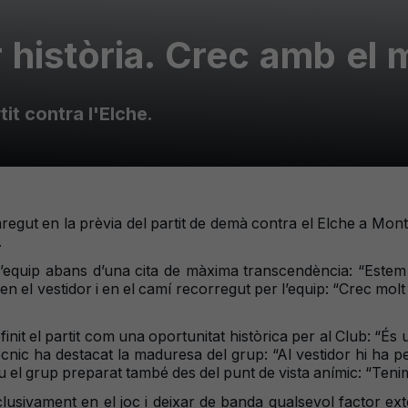
r història. Crec amb el
it contra l'Elche.
ut en la prèvia del partit de demà contra el Elche a Montiliv
.
l’equip abans d’una cita de màxima transcendència: “Estem
n el vestidor i en el camí recorregut per l’equip: “Crec mol
init el partit com una oportunitat històrica per al Club: “És
ècnic ha destacat la maduresa del grup: “Al vestidor hi ha p
eu el grup preparat també des del punt de vista anímic: “Teni
lusivament en el joc i deixar de banda qualsevol factor ex