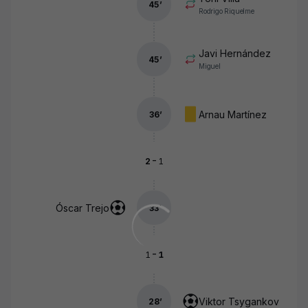
45
’
Rodrigo Riquelme
Javi Hernández
45
’
Miguel
Arnau Martínez
36
’
-
2
1
Óscar Trejo
33
’
-
1
1
Viktor Tsygankov
28
’