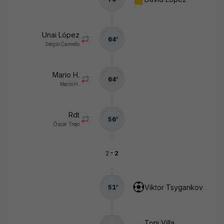
Unai López
64
’
Sergio Camello
Mario H.
64
’
Mario H.
Rdt
56
’
Óscar Trejo
-
2
2
Viktor Tsygankov
51
’
Toni Villa