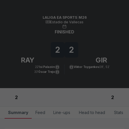
Skip to main content
LALIGA EA SPORTS
|
M26
|
Girona FC
-
Rayo Vallecano
|
LALIGA EA SPORTS
M26
Estadio de Vallecas
FINISHED
2
2
RAY
GIR
22’
Isi Palazón
Viktor Tsygankov
28’, 51’
33’
Óscar Trejo
2
2
Summary
Feed
Line-ups
Head to head
Stats