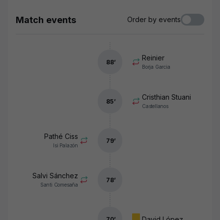
Match events
Order by events
Reinier
88
’
Borja Garcia
Cristhian Stuani
85
’
Castellanos
Pathé Ciss
79
’
Isi Palazón
Salvi Sánchez
78
’
Santi Comesaña
David López
70
’