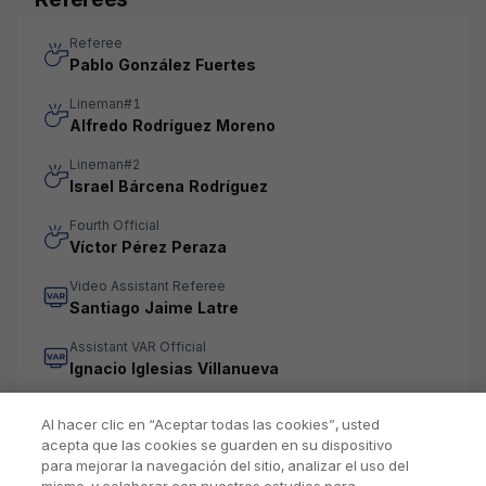
Referee
Pablo González Fuertes
Lineman#1
Alfredo Rodríguez Moreno
Lineman#2
Israel Bárcena Rodríguez
Fourth Official
Víctor Pérez Peraza
Video Assistant Referee
Santiago Jaime Latre
Assistant VAR Official
Ignacio Iglesias Villanueva
Al hacer clic en “Aceptar todas las cookies”, usted
acepta que las cookies se guarden en su dispositivo
para mejorar la navegación del sitio, analizar el uso del