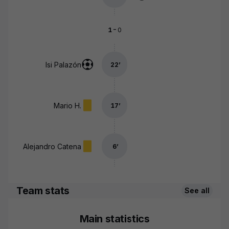
-
1
0
Isi Palazón
22
’
Mario H.
17
’
Alejandro Catena
6
’
Team stats
See all
Main statistics